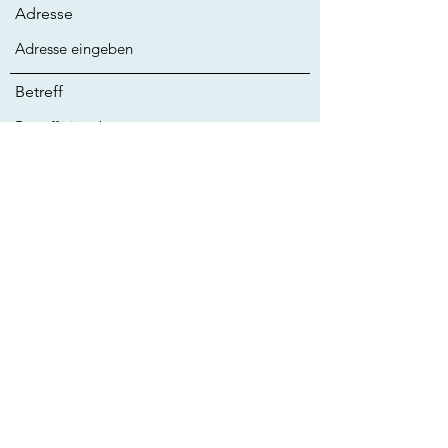
Adresse
Betreff
Nachricht
Absenden
Sickingerstraße 81, 4861 Schörfling am Attersee